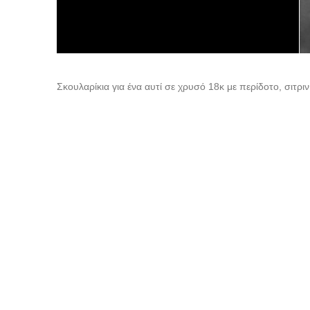
Σκουλαρίκια για ένα αυτί σε χρυσό 18κ με περίδοτο, σιτριν 