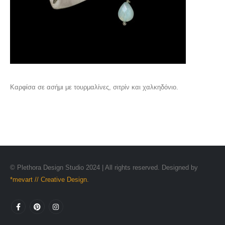
Καρφίσα σε ασήμι με τουρμαλίνες, σιτρίν και χαλκηδόνιο.
© Plethora Design Studio 2024 | All rights reserved. Designed by
*mevart // Creative Design.